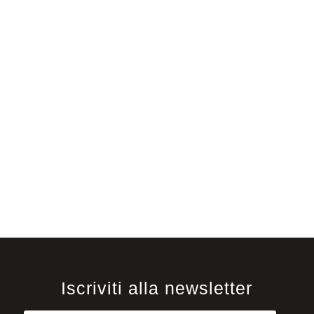
If the product you are looking for is not listed, don't
worry. We are here to meet your every need.
Contact us and we will find the perfect solution
together!
CONTACT US
Iscriviti alla newsletter