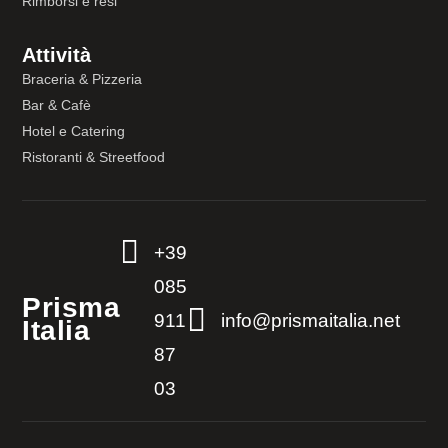
Rimborsi e resi
Attività
Braceria & Pizzeria
Bar & Cafè
Hotel e Catering
Ristoranti & Streetfood

+39
085
Prisma

911
info@prismaitalia.net
Italia
87
03