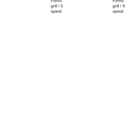
Forno
Forno
grill / 5
grill / 9
spiedi
spiedi
Is the product you are
looking for for your kitchen
not here?