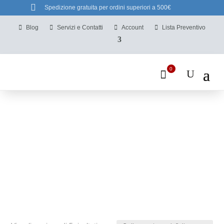

Spedizione gratuita per ordini superiori a 500€
Blog
Servizi e Contatti
Account
Lista Preventivo
0
Grill elettrici
Home
/
Barbecue e Forni
/
Griglie e Barbecue
/ Grill
elettrici