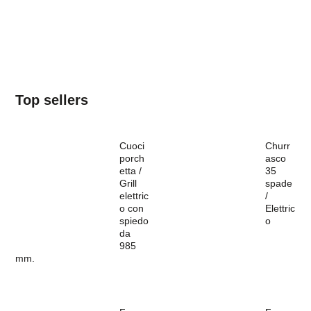
Top sellers
Cuoci
Churr
porch
asco
etta /
35
Grill
spade
elettric
/
o con
Elettric
spiedo
o
da
985
mm.